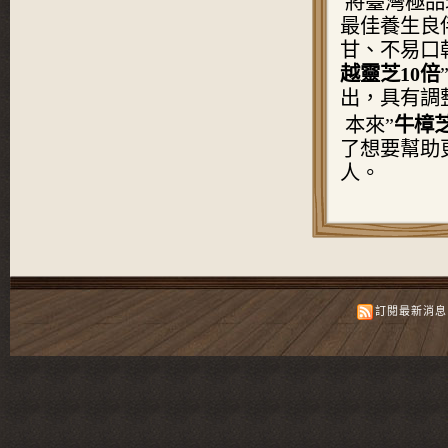
將臺灣極品
最佳養生良
甘、不易口
越靈芝10倍
出，具有調
本來”
牛樟
了想要幫助
人。
訂閱最新消息