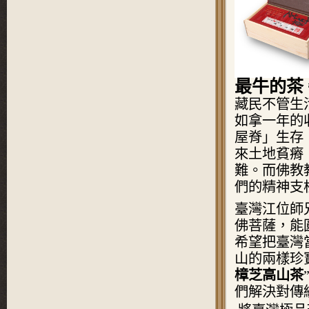
最牛的茶
藏民不管
生
如拿一年的
屋脊」生存
來土地
貧瘠
難。而佛教
們的精神支
臺灣江位師
佛菩薩，能
希望把臺灣
山的兩樣珍
樟芝高山茶
們解決對傳