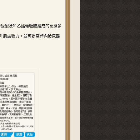
糖醛酸及
N-
乙醯葡糖胺組成的高級多
升肌膚彈力，並可提高體內玻尿酸