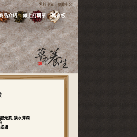
繁體中文
|
簡體中文
商品介紹
線上訂購單
留言板
酸
鍵元素, 鎖水彈潤
白
藥認證