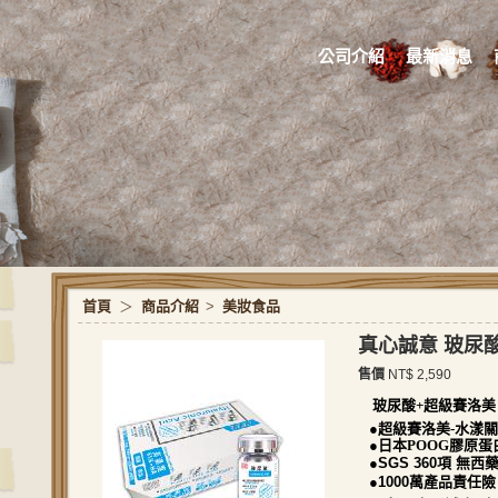
公司介紹
最新消息
首頁
＞
商品介紹
>
美妝食品
真心誠意 玻尿
售價
NT$ 2,590
玻尿酸+
超級賽洛美
●
超級賽洛美-
水漾關
●日本POOG膠原蛋
●
SGS 360
項
無西
●
1000
萬產品責任險