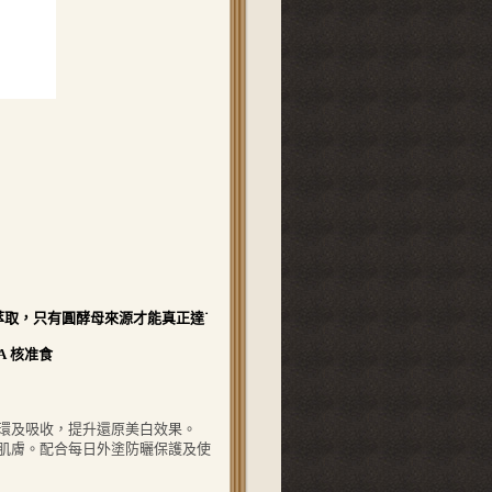
萃取，只有圓酵母來源才能真正達˙
A 核准食
環及吸收，提升還原美白效果。
肌膚。配合每日外塗防曬保護及使