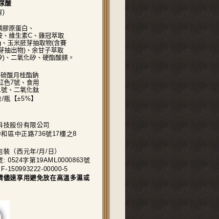
尿酸
)
魚鱗膠原蛋白、
醣胺、維生素C、雞冠萃取
mg、玉米胚芽抽取物(含賽
胚芽抽出物)、余甘子萃取
矽)、二氧化矽、硬酯酸鎂。
、硫酸月桂酯鈉
紅色7號、食用
1號、二氧化鈦
粒/瓶【±5%】
科技股份有限公司
和區中正路736號17樓之8
裝（西元年/月/日）
0524字第19AML0000863號
50993222-00000-5
請儘速享用避免放在高溫多濕或