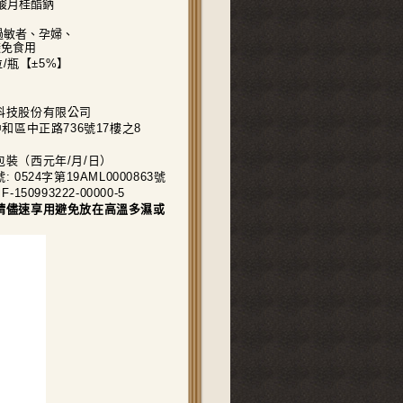
酸月桂酯鈉
肽過敏者、孕婦、
避免食用
粒/瓶【±5%】
科技股份有限公司
和區中正路736號17樓之8
裝（西元年/月/日）
0524字第19AML0000863號
50993222-00000-5
請儘速享用避免放在高溫多濕或