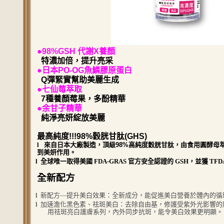
●98%GSH 代謝X養顏
特濃加倍，提升亮采
●日本PO-OG魚鱗膠原蛋白
Q彈緊實幫助美麗生成
●七仙莓萃取
7種養顏莓果，多酚精華
●余甘子精華
純淨亮妍綻放美麗
最高純度!!!98%穀胱甘肽(GHS)
l
來自日本大廠製造，頂級98%高純度穀胱甘肽，由食用圓酵母
到美妍作用。
l
全球唯一取得美國 FDA-GRAS 官方安全認證的 GSH，並獲 TFD
全新配方
l
新配方—提升美白效果：全新成分，能促進美白營養於體內的循
l
加速澹化黑色素、祛斑美白：去除自由基，修護受紫外光影響的
用祛斑亮白護膚系列，內外同步抗斑，能令美白效果更明顯。