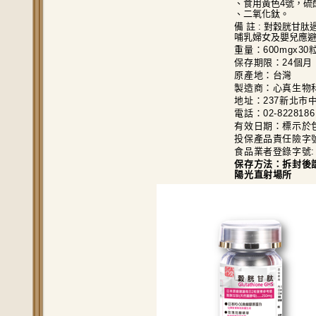
、食用黃色4號，硫
、二氧化鈦。
備 註 : 對穀胱甘
哺乳婦女及嬰兒應
重量：600mgx30
保存期限：24個月
原產地：台灣
製造商：心真生物
地址：237新北市中
電話：02-8228186
有效日期：標示於包
投保產品責任險字號: 
食品業者登錄字號: F-1
保存方法：拆封後
陽光直射場所