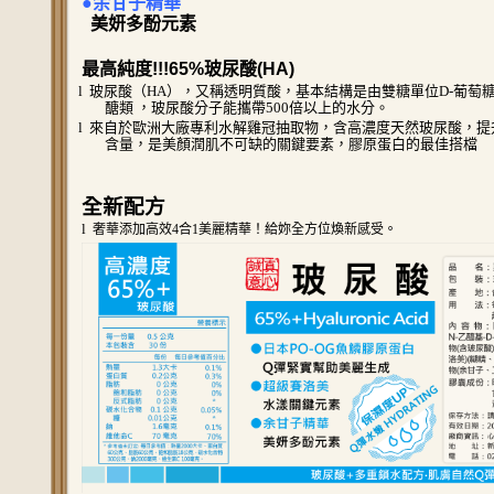
●余甘子精華
美妍多酚元素
最高純度!!!65%玻尿酸(HA)
l
玻尿酸（
HA
），又稱透明質酸，基本結構是由雙糖單位
D-
葡萄
醣類 ，玻尿酸分子能攜帶
500
倍以上的水分。
l
來自於歐洲大廠專利水解雞冠抽取物，含高濃度天然玻尿酸，提
含量，是美顏潤肌不可缺的關鍵要素，膠原蛋白的最佳搭檔
全新配方
l
奢華添加高效4合1美麗精華！給妳全方位煥新感受。