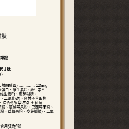
甘肽
藥認證
胱甘肽
)
) .............. 125mg
膠原蛋白、維生素C、維生素E
酯(維生素E)、麥芽糊精、
、二氧化矽)、余甘子萃取物
、綜合莓果萃取物 -七仙莓
果粉、蔓越莓果粉、巴西莓果粉、
粉、草莓果粉、麥芽糊精)、二氧
食用紅色6號