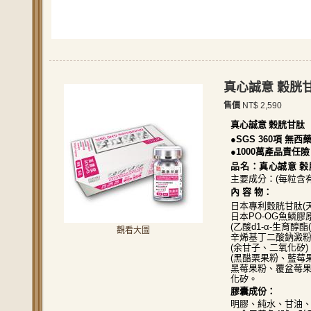
真心誠意 穀胱
售價
NT$ 2,590
真心誠意 榖胱甘肽
●
SGS 360
項
無西
●
1000
萬產品責任險
品名：
真心誠意
榖
主要成分：(每粒含有
內 容 物：
日本專利穀胱甘肽(天然圓酵母
日本PO-OG魚鱗
(乙酸d1-α-生育醇
觀看大圖
辛烯基丁二酸鈉澱粉
(余甘子、二氧化矽)
(黑醋栗果粉、藍莓
黑莓果粉、覆盆莓果
化矽。
膠囊成份：
明膠、純水、甘油、