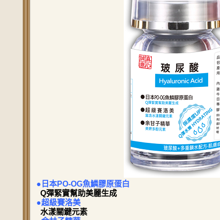
●日本PO-OG魚鱗膠原蛋白
Q彈緊實幫助美麗生成
●超級賽洛美
水漾關鍵元素