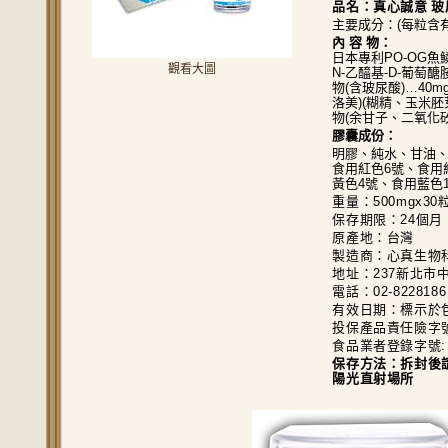
品名：
真心誠意 玻
主要成分：(每粒含有
內 容 物：
日本專利PO-OG
觀看大圖
N-乙醯基-D-葡萄
物(含玻尿酸)…40
洛美)(糊精、玉米
物(余甘子、二氧化
膠囊成份：
明膠、純水、甘油
食用紅色6號、食用
黃色4號、食用藍色
重量：500mgx30
保存期限：24個月
原產地：台灣
製造商：心真生物
地址：237新北市中
電話：02-8228186
有效日期：標示於包
投保產品責任險字號: 
食品業者登錄字號: F-1
保存方法：拆封後
陽光直射場所