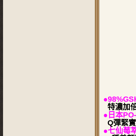
●98%G
特濃加倍
●日本PO
Q彈緊實
●七仙莓