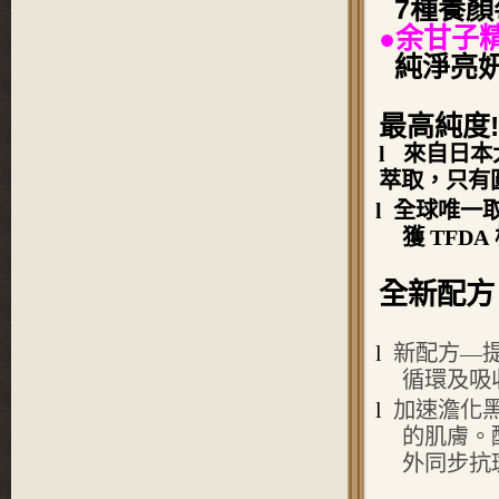
7種養顏
●余甘子
純淨亮妍
最高純度!
l
來自日本
萃取，只有
l
全球唯一取
獲 TFDA
全新配方
l
新配方—
循環及吸
l
加速澹化
的肌膚。
外同步抗