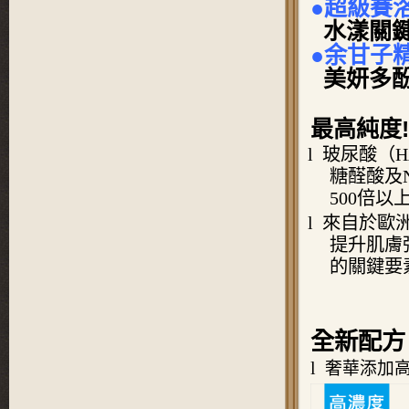
●超級賽
水漾關
●余甘子
美妍多
最高純度!!
l
玻尿酸（
H
糖醛酸及
500
倍以
l
來自於歐
提升肌膚
的關鍵要
全新配方
l
奢華添加高