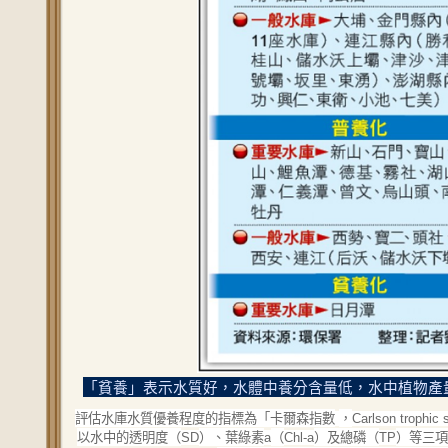
「貧養」表示水質好，水體中養分含量低，水中植物產
評估水庫水質優養程度的指標為「卡爾森指數
，
Carlson trophic 
以水中的透明度（
）、葉綠素
（
）及總磷（
）等三項
SD
a
Chl-a
TP