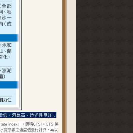
量低、溶氧高、透光性良好；
」，簡稱
。
係
state index
CTSI
CTSI
水質參數之濃度值進行計算，再以