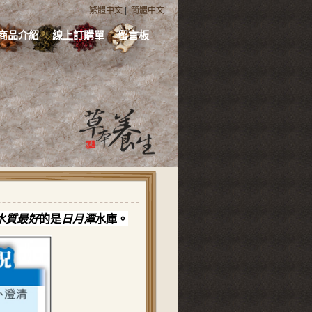
繁體中文
|
簡體中文
商品介紹
線上訂購單
留言板
水質最好
的是
日月潭
水庫。